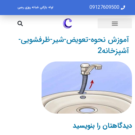
09127609500
لوله بازکنی شبانه روزی رجبی
لوله بازکنی تهران
تخلیه چاه تهران
آموزش نحوه-تعویض-شیر-ظرفشویی-
آشپزخانه2
دیدگاهتان را بنویسید