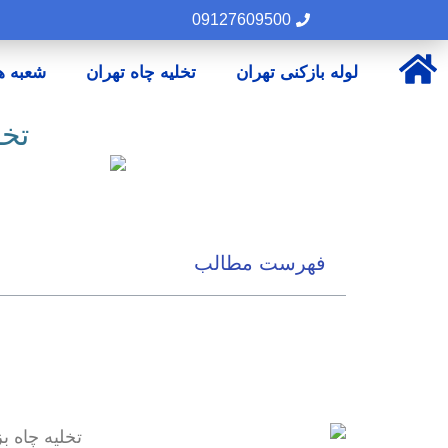
09127609500
لوله بازکنی تهران
تخلیه چاه تهران
شعبه ه
تخلی
فهرست مطالب