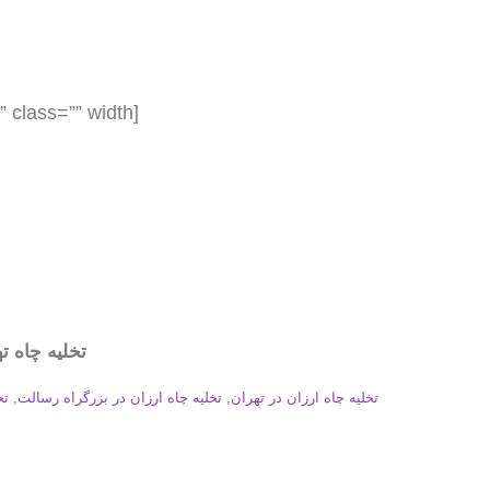
[box type=”success” align=”” class=”” width=””]
تخلیه چاه ت
تخلیه چاه ارزان در تهران, تخلیه چاه ارزان در بزرگراه رسالت, ت