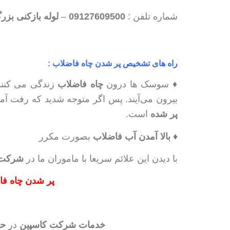
شماره تلفن :
09127609500
–
لوله بازکنی بزر
راه های تشخیص پر شدن چاه فاضلاب :
♦ سوسک ها درون
چاه فاضلاب
زندگی می کنند
بیرون می‌آیند. پس اگر متوجه شدید که رفت آ
پر شده
است.
♦
بالا آمدن آب فاضلاب
بصورت مکرر
با دیدن این علائم سریعا با ماموران ما در
شرکت 
پر شدن چاه فا
خدمات شرکت کاسپین
در
حف