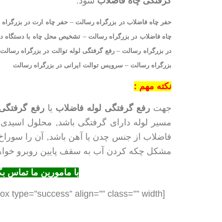
گرفتگی چاه فاضلاب
شود.
حفر چاه فاضلاب در بزرگراه رسالت
–
حفر چاه ارت در بزرگراه
چاه فاضلاب در بزرگراه رسالت
–
تشخیص محل چاه با دستگاه در
در بزرگراه رسالت
–
رفع گرفتگی لوله توالت در بزرگراه رسالت
بزرگراه رسالت
–
سرویس توالت ایرانی در بزرگراه رسالت
نکته مهم :
جهت
رفع گرفتگی لوله فاضلاب
یا
رفع گرفتگی 
مسیر لوله دارای گرفتگی باشد, محلول اسیدی ک
فاضلاب از جنس چدن یا آهن باشد, آن را سوراخ
مشکل چکه کردن آب به سقف پایین روبرو خواه
با مامورین ما تماس ب
[box type=”success” align=”” class=”” width=””]