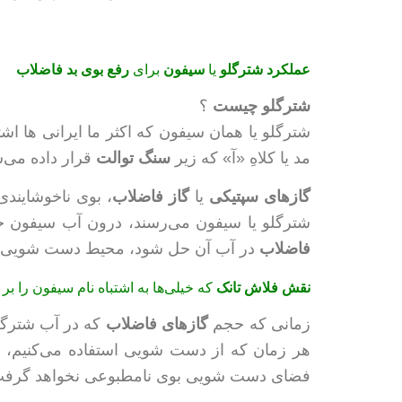
عملکرد شترگلو
یا
سیفون
برای
رفع بوی بد فاضلاب
شترگلو چیست
؟
شترگلو يا همان سيفون که اکثر ما ایرانی ها ا
مد يا کلاهِ «آ» که زير
سنگ توالت
قرار داده می‌
گازهای سپتیکی
یا
گاز فاضلاب
، بوی ناخوشايندی
شترگلو یا سیفون می‌رسند، درون آب سیفون حل م
فاضلاب
در آب آن حل شود، محيط دست‌ شویی غ
نقش فلاش‌ تانک
که خیلی‌ها به اشتباه نام سيفون را بر
زمانی که حجم
گازهای فاضلاب
که در آب شترگلو
هر زمان که از دست شویی استفاده می‌کنیم، فل
فضای دست شویی بوی نامطبوعی نخواهد گرفت. 