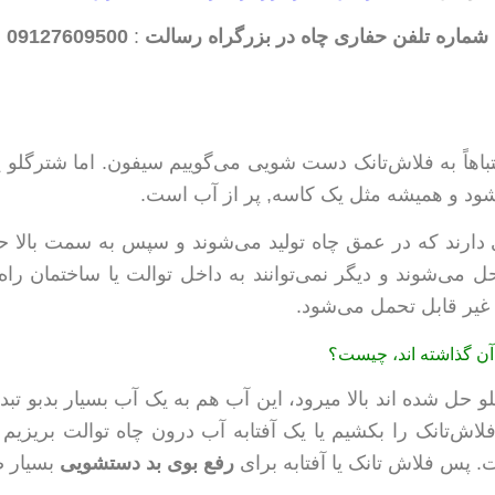
شماره تلفن حفاری چاه در بزرگراه رسالت
:
09127609500
شتباهاً به فلاش‌تانک دست شویی می‌گوییم سيفون. اما شترگلو
شود و هميشه مثل يک کاسه, پر از آب است.
 دارند که در عمق چاه تولید می‌شوند و سپس به سمت بالا ح
ی‌شوند و ديگر نمی‌توانند به داخل توالت یا ساختمان راه پ
ير قابل تحمل می‌شود.
 آن گذاشته‌ اند، چيست؟
 حل شده اند بالا میرود، این آب هم به يک آب بسیار بدبو تب
اش‌تانک را بکشیم یا یک آفتابه آب درون چاه توالت بریزیم 
پس فلاش تانک یا آفتابه برای
رفع بوی بد دستشویی
بسیار ض