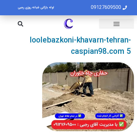
09127609500
لوله بازکنی شبانه روزی رجبی
لوله بازکنی تهران
تخلیه چاه تهران
loolebazkoni-khavarn-tehran-
caspian98.com 5