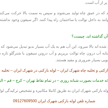
پر از آب است.
د که در عمق چاه تولید می‌شوند و سپس به سمت بالا حرکت می‌کنند
ند به داخل توالت یا ساختمان راه پيدا کنند. اگر سيفون وجود نداش
 آن گذاشته‌ اند، چيست؟
 اند بالا میرود، این آب هم به يک آب بسیار بدبو تبديل می‌شود که
آفتابه آب درون چاه توالت بریزیم و آب درونن سيفون یا شترگلو تا
شویی بسیار ضروری و مفید هستند.
ازکنی و تخلیه چاه شهرک ایران – لوله بازکنی در شهرک ایران – تخلیه 
ئه خدمات بصورت شبانه روزی – در تمام نقاط تهران – کرج – قم – الب
له بازکنی شهرک ایران به طریق کاملا مکانیزه و تشخیص ترکیدگی لول
شماره تلفن لوله بازکنی شهرک ایران 09127609500