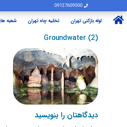
09127609500
لوله بازکنی تهران
تخلیه چاه تهران
شعبه های
Groundwater (2)
دیدگاهتان را بنویسید