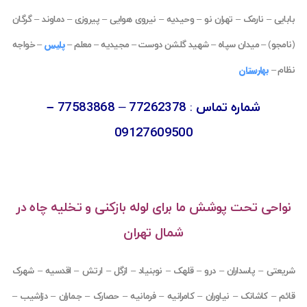
بابایی
–
نارمک
–
تهران نو
–
وحیدیه
–
نیروی هوایی
–
پیروزی
–
دماوند
–
گرگان
پلیس
(
نامجو
) –
میدان سپاه
–
شهید گلشن دوست
–
مجیدیه
–
معلم
–
–
خواجه
بهارستان
نظام
–
شماره تماس
:
77262378
–
77583868 –
09127609500
نواحی تحت پوشش ما برای لوله بازکنی و تخلیه چاه در
شمال تهران
شریعتی
–
پاسداران
–
درو
–
قلهک
–
نوبنیاد
–
ازگل
–
ارتش
–
اقدسیه
–
شهرک
قائم
–
کاشانک
–
نیاوران
–
کامرانیه
–
فرمانیه
–
حصارک
–
جماران
–
دزاشیب
–