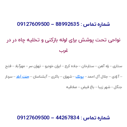
شماره تماس : 88992635 – 09127609500
نواحی تحت پوشش برای لوله بازکنی و تخلیه چاه در در
غرب
ستاری
–
راه آهن
–
ستارخان
–
جاده کرج
–
ایران خودرو
–
تهران سر
–
مهرآباد
–
فتح
پونک
جنت آباد
–
آزادی
–
جلال آل احمد
–
–
شهران
–
باکری
–
آبشناسان
–
–
سردار
جنگل
–
شهر زیبا
–
باغ فیض
–
صادقیه
شماره تماس : 44267834 – 09127609500