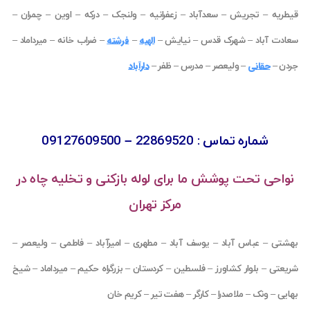
قیطریه
–
تجریش
–
سعدآباد
–
زعفرانیه
–
ولنجک
–
درکه
–
اوین
–
چمران
–
الهیه
فرشته
سعادت آباد
–
شهرک قدس
–
نیایش
–
–
–
ضراب خانه
–
میرداماد
–
حقانی
دارآباد
جردن
–
–
ولیعصر
–
مدرس
–
ظفر
–
شماره تماس : 22869520
– 09127609500
نواحی تحت پوشش ما برای لوله بازکنی و تخلیه چاه در
مرکز تهران
بهشتی
–
عباس آباد
–
یوسف آباد
–
مطهری
–
امیرآباد
–
فاطمی
–
ولیعصر
–
شریعتی
–
بلوار کشاورز
–
فلسطین
–
کردستان
–
بزرگراه حکیم
–
میرداماد
–
شیخ
بهایی
–
ونک
–
ملاصدرا
–
کارگر
–
هفت تیر
–
کریم خان