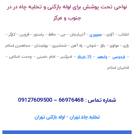
نواحی تحت پوشش برای لوله بازکنی و تخلیه چاه در در
جنوب و مرکز
جمهوری
انقلاب
–
آزادی
–
–
آذربایجان
–
جی
–
حافظ
–
پاستور
–
قزوین
–
کارگر
–
رازی
–
مولوی
–
بازار
–
شوش
–
راه آهن
–
شمشیری
–
بهارستان
–
مجاهدین اسلام
فردوسی
ولیعص
ر
15 خرداد
–
–
–
–
امیرکبیر
–
امام خمینی
–
وحدت اسلامی
–
فداییان اسلام
شماره تماس : 66976468 – 09127609500
تخلیه چاه تهران
لوله بازکنی تهران
–