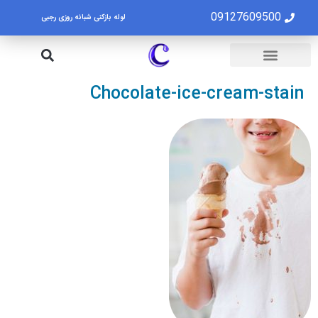
09127609500
لوله بازکنی شبانه روزی رجبی
لوله بازکنی تهران
تخلیه چاه تهران
Chocolate-ice-cream-stain