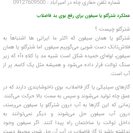
شماره تلفن حفاری چاه در امیرآباد : 09127609500
عملکرد شترگلو یا سیفون برای رفع بوی بد فاضلاب
شترگلو چیست ؟
شترگلو يا همان سيفون که اکثر ما ایرانی ها اشتباهاً به
فلاش‌تانک دست شویی می‌گوییم سيفون. اما شترگلو یا همان
سیفون، لوله‌ای خميده شکل است شبيه مد يا کلاهِ «آ» که زير
سنگ توالت قرار داده می‌شود و هميشه مثل يک کاسه, پر از
آب است.
گازهای سپتیکی یا گاز فاضلاب، بوی ناخوشايندی دارند که در
عمق چاه تولید می‌شوند و سپس به سمت بالا حرکت می‌کنند.
زمانی که اين گازها به آب درون شترگلو یا سیفون می‌رسند،
درون آب سیفون حل می‌شوند و ديگر نمی‌توانند به
داخل توالت یا ساختمان راه پيدا کنند. اگر سيفون وجود
نداشته باشد تا گاز فاضلاب در آب آن حل شود، محيط دست‌