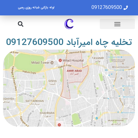
09127609500
لوله بازکنی شبانه روزی رجبی
لوله بازکنی تهران
تخلیه چاه تهران
تخلیه چاه امیرآباد 09127609500