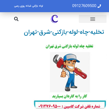
09127609500
لوله بازکنی شبانه روزی رجبی
لوله بازکنی تهران
تخلیه چاه تهران
تخلیه-چاه-لوله-بازکنی-شرق-تهران