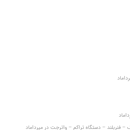
داماد
گ – فنربلند – دستگاه تراکم – واترجت در میرداماد