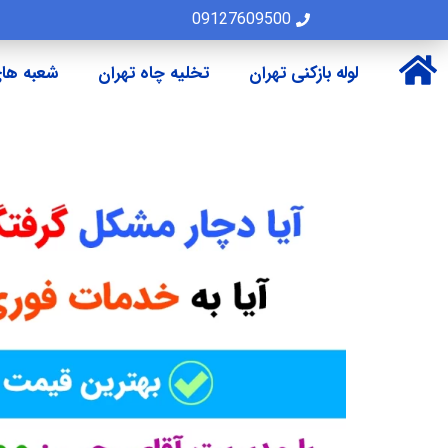
09127609500
لوله بازکنی تهران
تخلیه چاه تهران
شعبه های