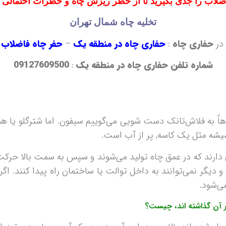
ضلاب
را جدی بگیرید
تا از خطر
ریزش چاه
و خطرات احتمالی
تخلیه چاه شمال تهران
در
حفاری چاه
:
حفاری چاه در منطقه یک
–
حفر چاه فاضلاب 
شماره تلفن حفاری چاه در منطقه یک
:
09127609500
باهاً به فلاش‌تانک دست شویی می‌گوییم سيفون. اما شترگلو یا 
ميشه مثل يک کاسه, پر از آب است.
دارند که در عمق چاه تولید می‌شوند و سپس به سمت بالا حرکت م
ديگر نمی‌توانند به داخل توالت یا ساختمان راه پيدا کنند. اگر
ی‌شود.
ر آن گذاشته‌ اند، چيست؟