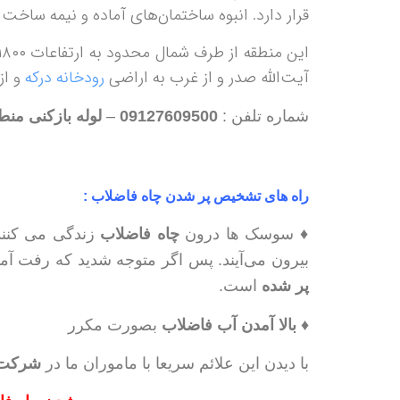
قرار دارد. انبوه ساختمان‌های آماده و نیمه ساخت در آینده‌ای ن
این منطقه از طرف شمال محدود به ارتفاعات ۱۸۰۰ متری دامنه جنوبی کوه‌های
آیت‌الله صدر و از غرب به اراضی
رودخانه درکه
و از
شماره تلفن :
09127609500
–
لوله بازکنی منط
راه های تشخیص پر شدن چاه فاضلاب :
♦ سوسک ها درون
چاه فاضلاب
زندگی می کنند
بیرون می‌آیند. پس اگر متوجه شدید که رفت آ
پر شده
است.
♦
بالا آمدن آب فاضلاب
بصورت مکرر
با دیدن این علائم سریعا با ماموران ما در
شرکت 