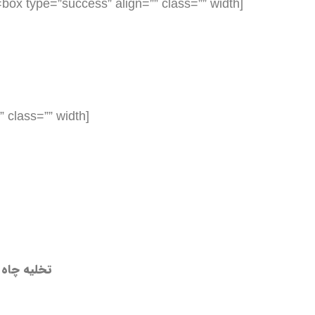
[box type=”success” align=”” class=”” width=””]
[box type=”success” align=”” class=”” width=””]
تخلیه چاه 