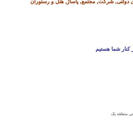
ی دولتی, شرکت, مجتمع, پاساژ, هتل و رستوران
 کنار شما هستیم
نی
منطقه یک