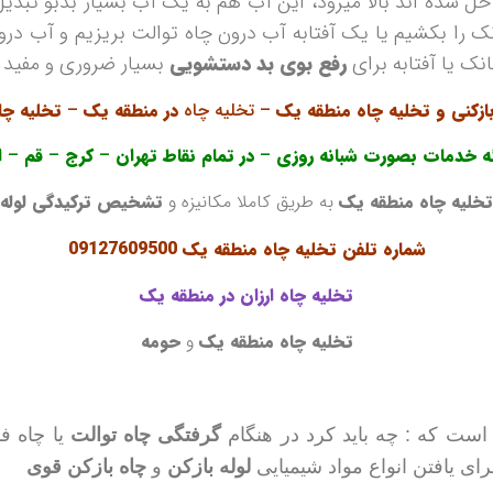
حل شده اند بالا میرود، این آب هم به يک آب بسیار بدبو تبدي
نک را بکشیم یا یک آفتابه آب درون چاه توالت بریزیم و آب در
ک یا آفتابه برای
رفع بوی بد دستشویی
بسیار ضروری و مفید 
بازکنی
و تخلیه چاه منطقه یک
– تخلیه چاه
در منطقه یک
–
تخلیه چا
ئه خدمات بصورت شبانه روزی
–
در تمام نقاط تهران
–
کرج
–
قم
–
ال
تخلیه چاه
منطقه یک
به طریق کاملا مکانیزه و
تشخیص ترکیدگی لوله
شماره تلفن تخلیه چاه منطقه یک
09127609500
تخلیه چاه
ارزان در منطقه یک
تخلیه چاه
منطقه یک
و
حومه
 است که : چه باید کرد در هنگام
گرفتگی چاه توالت
یا چاه ف
ی یافتن انواع مواد شیمیایی
لوله بازکن
و
چاه بازکن قوی