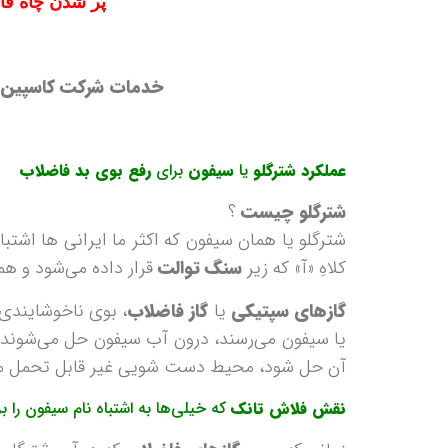
پر شدن چاه فا
خدمات شرکت کاسپین
عملکرد شترگلو
یا
سیفون
برای
رفع بوی بد فاضلاب
شترگلو چیست
؟
شترگلو يا همان سيفون که اکثر ما ایرانی ها اشت
کلاهِ «آ» که زير
سنگ توالت
قرار داده می‌شود و ه
گازهای سپتیکی
یا
گاز فاضلاب
، بوی ناخوشايندی 
یا سیفون می‌رسند، درون آب سیفون حل می‌شوند و 
آن حل شود، محيط دست‌ شویی غير قابل تحمل م
نقش فلاش‌ تانک
که خیلی‌ها به اشتباه نام سيفون را ب