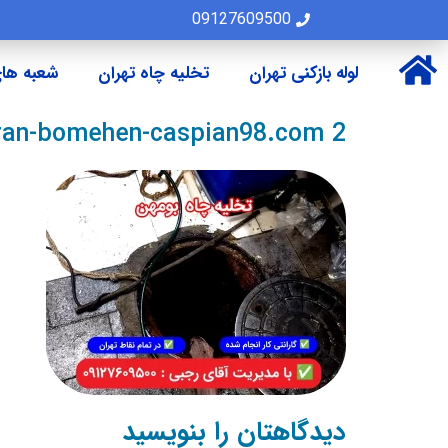
09127609500
لوله بازکنی تهران
تخلیه چاه تهران
شعبه های
hran-bomehen-caspian98.com 2
دیدگاهتان را بنویسید