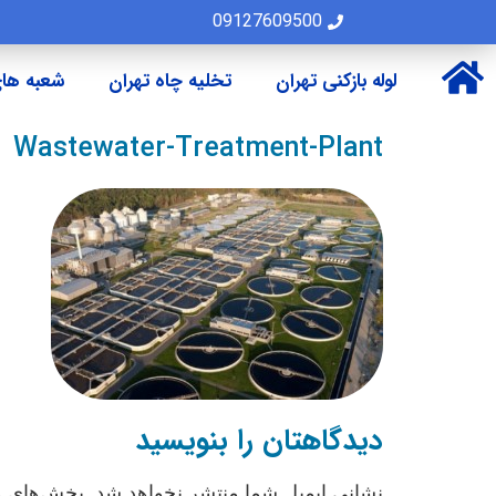
09127609500
لوله بازکنی تهران
تخلیه چاه تهران
شعبه های
Wastewater-Treatment-Plant
دیدگاهتان را بنویسید
نشانی ایمیل شما منتشر نخواهد شد.
بخش‌های مو