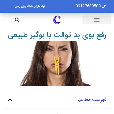
09127609500
لوله بازکنی شبانه روزی رجبی
لوله بازکنی تهران
تخلیه چاه تهران
رفع بوی بد توالت با بوگیر طبیعی
فهرست مطالب