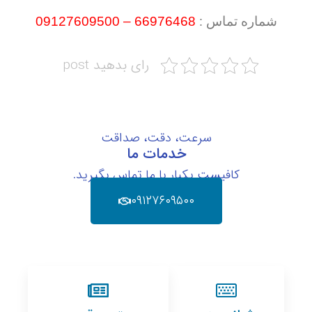
شماره تماس
66976468 – 09127609500
:
رای بدهید post
سرعت، دقت، صداقت
خدمات ما
کافیست یکبار با ما تماس بگیرید.
۰۹۱۲۷۶۰۹۵۰۰