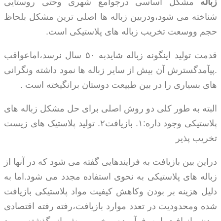
زباله
مشکل اساسی درجوامع شهری وحتی روستایی
شناخته می شود،ودربین زباله ها اصلی ترین مشکل بلحاظ
حجم ووسعت تخریب زباله های پلاستیکی است.
قدمت تولید اینگونه زباله شایدبه ۵۰ سال نرسد،اماعواقب
.پیآمدگسترش آن بیش از سایر زباله ها نمود داشته ونگرانی
های بسیاری را در بین طبیعت دوستان برانگیخته است .
البته به طور کلی دو روش اصلی برای حل مشکل زباله های
پلاستیکی وجود داره:۱. بازیافت۲. تولید پلاستیک های زیست
تخریب پذیر
دراین بین بازیافت به فرایندهایی گفته می شود که در آنها از
زباله های پلاستیکی به نحوی استفاده مجدد می شود.اما به
دلیل هزینه بر بودن وکاهش کیفیت مواد پلاستیکی بازیافت
شده ومحدودیت در تعدد موارد بازیافت،رفته رفته اقتصادی
بودن بازیافت این فرآورده مخرب بیش از گذشته مورد