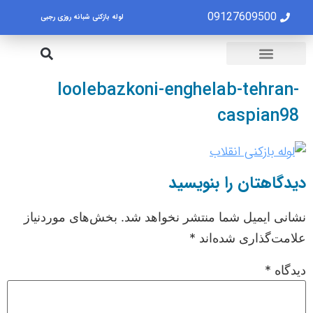
09127609500
لوله بازکنی شبانه روزی رجبی
لوله بازکنی تهران
تخلیه چاه تهران
loolebazkoni-enghelab-tehran-
caspian98
دیدگاهتان را بنویسید
نشانی ایمیل شما منتشر نخواهد شد.
بخش‌های موردنیاز
علامت‌گذاری شده‌اند
*
دیدگاه
*