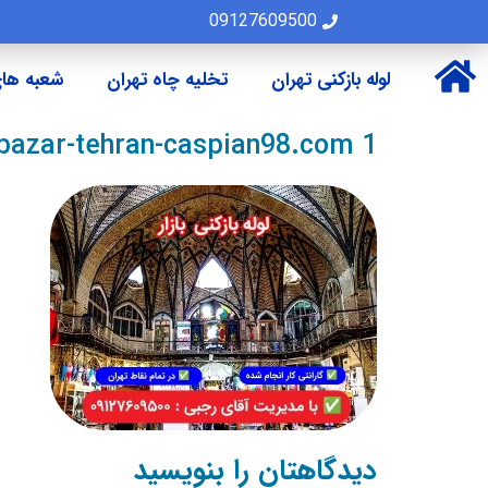
09127609500
لوله بازکنی تهران
تخلیه چاه تهران
شعبه های
-bazar-tehran-caspian98.com 1
دیدگاهتان را بنویسید