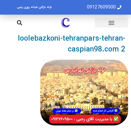
09127609500
لوله بازکنی شبانه روزی رجبی
لوله بازکنی تهران
تخلیه چاه تهران
loolebazkoni-tehranpars-tehran-
caspian98.com 2