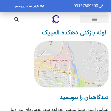
09127609500
لوله بازکنی شبانه روزی رجبی
لوله بازکنی تهران
تخلیه چاه تهران
لوله بازکنی دهکده المپیک
دیدگاهتان را بنویسید
نشانی ایمیل شما منتشر نخواهد شد.
بخش‌های موردنیاز