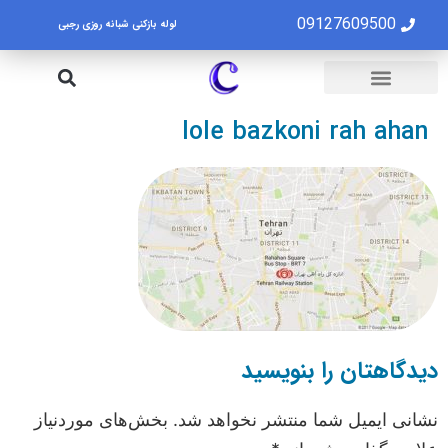
09127609500
لوله بازکنی شبانه روزی رجبی
لوله بازکنی تهران
تخلیه چاه تهران
lole bazkoni rah ahan
دیدگاهتان را بنویسید
نشانی ایمیل شما منتشر نخواهد شد.
بخش‌های موردنیاز