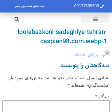
09127609500
لوله بازکنی شبانه روزی رجبی
لوله بازکنی تهران
تخلیه چاه تهران
loolebazkoni-sadeghiye-tehran-
caspian98.com.webp-1
دیدگاهتان را بنویسید
نشانی ایمیل شما منتشر نخواهد شد.
بخش‌های موردنیاز
علامت‌گذاری شده‌اند
*
دیدگاه
*