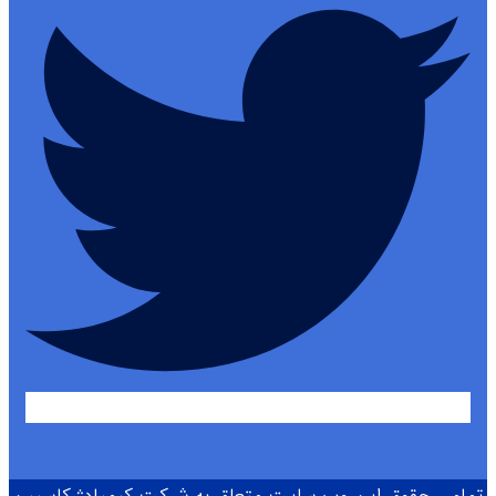
تمامی حقوق این وب سایت متعلق به شرکت کیمیادژ کاسپین