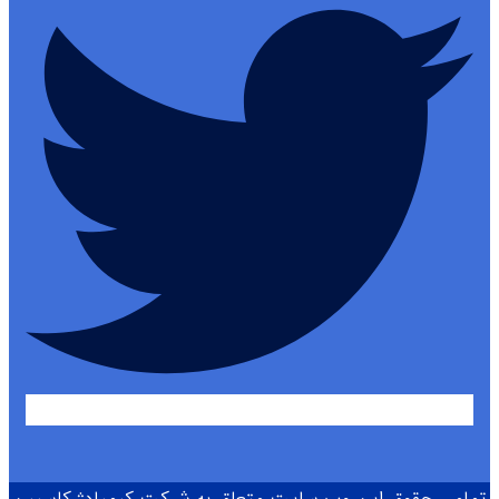
تمامی حقوق این وب سایت متعلق به شرکت کیمیادژ کاسپین