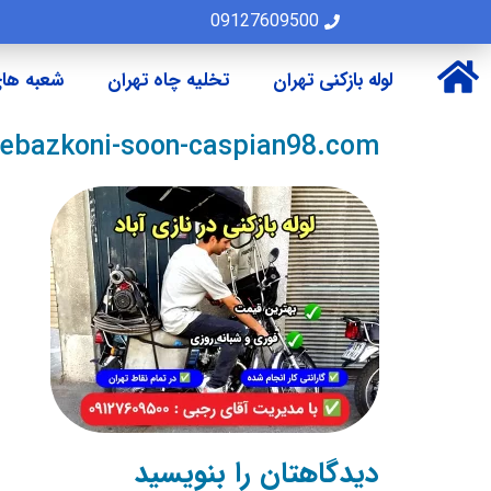
09127609500
لوله بازکنی تهران
تخلیه چاه تهران
شعبه های
lebazkoni-soon-caspian98.com
دیدگاهتان را بنویسید