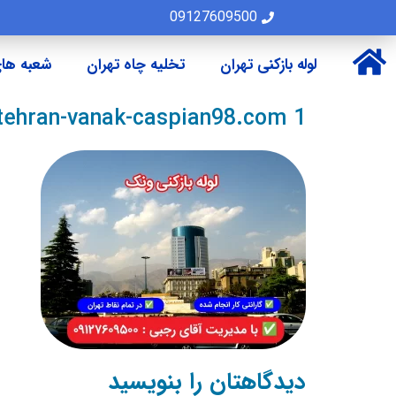
09127609500
لوله بازکنی تهران
تخلیه چاه تهران
شعبه های
-tehran-vanak-caspian98.com 1
دیدگاهتان را بنویسید