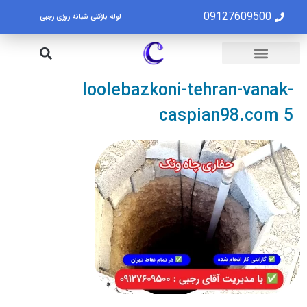
09127609500
لوله بازکنی شبانه روزی رجبی
لوله بازکنی تهران
تخلیه چاه تهران
loolebazkoni-tehran-vanak-
caspian98.com 5