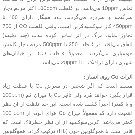
تماس
ppm
10 می‌باشد. در غلظت
ppm
100 اکثر مردم دچار
سرگیجه و سردرد می‌گردند. دود سیگار دارای 400 تا
ppm
450 گاز منوکسیدکربن است. وقتی غلظت
CO
از 750
تجاوز نماید، مرگ در اثر تماس کوتاه مدت (چند دقیقه)
اتفاق می‌افتد. در غلظت 250 تا
ppm
500 مردم دچار کاهش
هوشیاری می‌گردند. معمولاً غلظت
CO
در خیابان‌های
شهری دارای ترافیک 5 تا
ppm
20 می‌باشد.
اثرات
Co
روی انسان:
مسلم است که اگر شخص در معرض
Co
با غلظت زیاد
قرار بگیرد خواهد مُرد ولی تأثیر
Co
با میزان کم (
ppm
100
و یا کمتر) اخیراً کشف شده است. این حد غلظت از آن نظر
اهمیت دارد که معمولاً میزان
Co
هوای آلوده از
ppm
100
کمتر می‌باشد. کربن‌منوکسید از آن نظر خطرناک است که
قادر است با هموگلوبین خون
(Hb)
ترکیب گردد. هموگلوبین