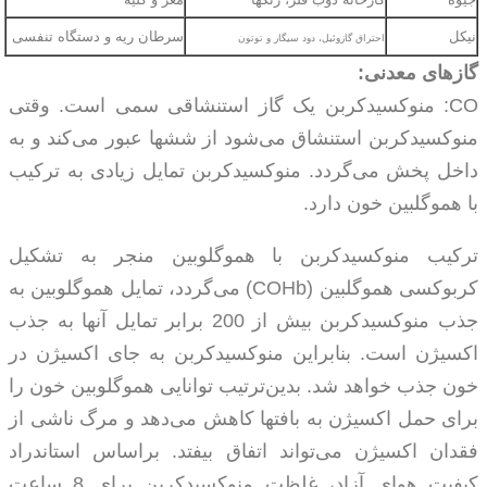
نیکل
سرطان ریه و دستگاه تنفسی
احتراق گازوئیل، دود سیگار و توتون
گازهای معدنی:
CO
: منوکسیدکربن یک گاز استنشاقی سمی است. وقتی
منوکسیدکربن استنشاق می‌شود از ششها عبور می‌کند و به
داخل پخش می‌گردد. منوکسیدکربن تمایل زیادی به ترکیب
با هموگلبین خون دارد.
ترکیب منوکسیدکربن با هموگلوبین منجر به تشکیل
کربوکسی هموگلبین
(COHb)
می‌گردد، تمایل هموگلوبین به
جذب منوکسیدکربن بیش از 200 برابر تمایل آنها به جذب
اکسیژن است. بنابراین منوکسیدکربن به جای اکسیژن در
خون جذب خواهد شد. بدین‌ترتیب توانایی هموگلوبین خون را
برای حمل اکسیژن به بافتها کاهش می‌دهد و مرگ ناشی از
فقدان اکسیژن می‌تواند اتفاق بیفتد. براساس استاندراد
کیفیت هوای آزاد، غلظت منوکسیدکربن برای 8 ساعت