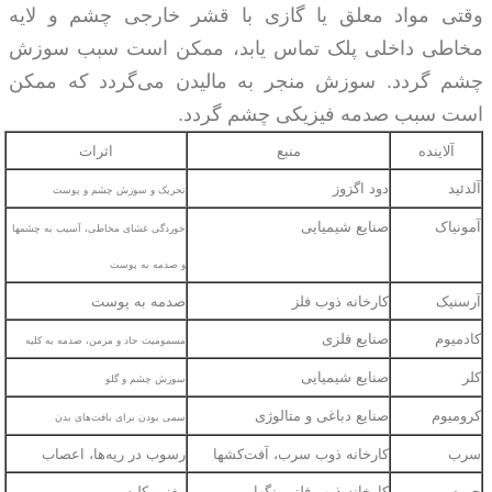
وقتی مواد معلق یا گازی با قشر خارجی چشم و لایه
مخاطی داخلی پلک تماس یابد، ممکن است سبب سوزش
چشم گردد. سوزش منجر به مالیدن می‌گردد که ممکن
است سبب صدمه فیزیکی چشم گردد.
آلاینده
منبع
اثرات
آلدئید
دود اگزوز
تحریک و سوزش چشم و پوست
آمونیاک
صنایع شیمیایی
خوردگی غشای مخاطی، آسیب به چشمها
و صدمه به پوست
آرسنیک
کارخانه ذوب فلز
صدمه به پوست
کادمیوم
صنایع فلزی
مسمومیت حاد و مزمن، صدمه به کلیه
کلر
صنایع شیمیایی
سوزش چشم و گلو
کرومیوم
صنایع دباغی و متالوژی
سمی بودن برای بافت‌های بدن
سرب
کارخانه ذوب سرب، آفت‌کشها
رسوب در ریه‌ها، اعصاب
جیوه
کارخانه ذوب فلز، رنگها
مغز و کلیه