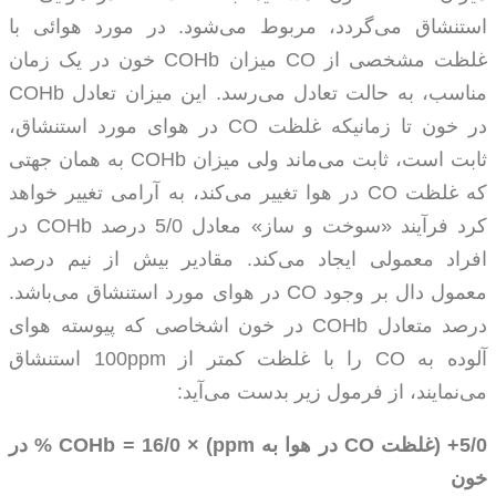
استنشاق می‌گردد، مربوط می‌شود. در مورد هوائی با
غلظت مشخصی از
CO
میزان
COHb
خون در یک زمان
مناسب، به حالت تعادل می‌رسد. این میزان تعادل
COHb
در خون تا زمانیکه غلظت
CO
در هوای مورد استنشاق،
ثابت است، ثابت می‌ماند ولی میزان
COHb
به همان جهتی
که غلظت
CO
در هوا تغییر می‌کند، به آرامی تغییر خواهد
کرد فرآیند «سوخت و ساز» معادل 5/0 درصد
COHb
در
افراد معمولی ایجاد می‌کند. مقادیر بیش از نیم درصد
معمول دال بر وجود
CO
در هوای مورد استنشاق می‌باشد.
درصد متعادل
COHb
در خون اشخاصی که پیوسته هوای
آلوده به
CO
را با غلظت کمتر از
ppm
100 استنشاق
می‌نمایند، از فرمول زیر بدست می‌آید:
5/0+ (غلظت
CO
در هوا به
ppm
) × 16/0 =
COHb
% در
خون