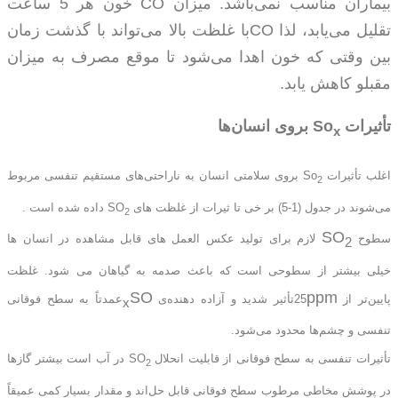
بیماران مناسب نمی‌باشد. میزان
CO
خون هر 5 ساعت
تقلیل می‌یابد، لذا
CO
با غلظت بالا می‌تواند با گذشت زمان
بین وقتی که خون اهدا می‌شود تا موقع مصرف به میزان
مقبلو کاهش یابد.
تأثیرات
So
بروی انسان‌ها
x
اغلب تأثیرات
So
بروی سلامتی انسان به ناراحتی‌های مستقیم تنفسی مربوط
2
می‌شوند در جدول (1-5) بر خی تا ثیرات از غلظت های
SO
داده شده است .
2
SO
سطوح
لازم برای تولید عکس العمل های قابل مشاهده در انسان ها
2
خیلی بیشتر از سطوحی است که باعث صدمه به گیاهان می شود. غلظت
SO
ppm
پایین‌تر از
25تأثیر شدید و آزاده دهنده‌ی
عمدتاً به سطح فوقانی
x
تنفسی و چشم‌ها محدود می‌شود.
تأثیرات تنفسی به سطح فوقانی از قابلیت انحلال
SO
در آب است بیشتر گازها
2
در پوشش مخاطی مرطوب سطح فوقانی قابل حل‌اند و مقدار بسیار کمی عمیقاً