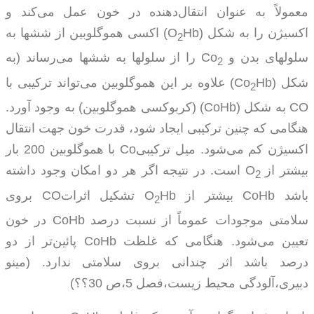
معمولاً به عنوان انتقال‌دهنده در خون عمل می‌کند و
اکسیژن را به شکل
Hb)
(O
اکسی هموگلوبین از ششها به
2
سلولهای بدن و
Co
را از سلولها به ششها می‌رساند (به
2
شکل
Hb)
(Co
علاوه بر این هموگلوبین می‌تواند ترکیبی با
2
CO
به شکل
(CoHb)
(کربوکسی هموگلوبین) به وجود آورد.
هنگامی که چنین ترکیبی ایجاد شود، قدرت خون جهت انتقال
اکسیژن کم می‌شود. میل ترکیبی
Co
با هموگلوبین 200 بار
بیشتر از
O
است. در نتیجه اگر هر دو امکان وجود داشته
2
باشد
CoHb
بیشتر از
Hb
O
تشکیل اثرات
CO
بروی
2
سلامتی موجودات عموماً از نسبت درصد
CoHb
در خون
تعیین می‌شود. هنگامی که غلظت
CoHb
پائین‌تر از دو
درصد باشد اثر چندانی بروی سلامتی ندارد.
(مینو
دبیری،آلودگی محیط زیست،فصل 5،ص 30؟؟)