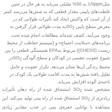
مثل
ppm
1/0 به 50% تقلیلی می‌‌یابد به هر حال در چنین
غلظت‌های پایینی مقدار قطعی که به شش‌ها می‌رسد کمتر
از آن است که واکنش ایجاد کند تأثیرات طولانی که در
معرض سطح پایین
SO
به مدت طولانی قرار گرفتن به
2
وجود می‌آیند، کشف شده‌اند مطالعات انجام شده تحت
برنامه‌های «سلامت اجتماع» و (سیستم حفاظت از محیط
زیست
(CHESS)
) مربوط به
EPA
همبستگی قطعی را بین
شیوع عفونت تنفسی در کودکان و سطح آلودگی
SO
در
2
محیط زندگی آن‌ها نشان می‌دهد. تکرار عفونت و عامل
تقلیل یافتة شش‌ها به مدت اقامت طولانی یک کودک در
ناحیه‌ی آلوده افزایش می‌یابد.
مشخص شده
SO
استنشاق شده از راه دهان تأثیرات
2
زیادتری از
SO
استنشاق شده از راه بینی تولید می‌کند. این
2
مشاهده با توانایی حفره‌ی بینی در جذب مقادیر زیادی