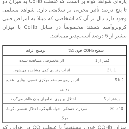
پاره‌ای شواهد گواه بر آنست که غلظت
CoHb
به میزان دو
تا پنج درصد تأثیر مخربی بر سلامتی دارد. شواهد مسلمی
وجود دارد دال بر آن که اشخاصی که مبتلا به امراض قلبی
کرونروآسم هستند مخصوصاً در مقابل
CoHb
با میزان
بیشتر از 5 درصد آسیب‌پذیر می‌باشد.
سطح
COHb
خون 1%
توضیح اثرات
کمتر از 1 اثر مخصوصی مشاهده نشده
1 تا 2 اثرات رفتاری کمی مشاهده می‌شود.
2 تا 5 اثر بر روی سیستم مرکزی عصبی، بینایی، علایم
روانی
بیشتر از 5 اختلال بر روی اندامهای بدن ظاهر می‌گردد.
10 تا 80 سردرد، خستگی، خواب‌آلودگی، اختلال تنفسی، کوما،
مرگ
میزان
COHb
خون، مستقیماً با غلظت
CO
در هوایی که