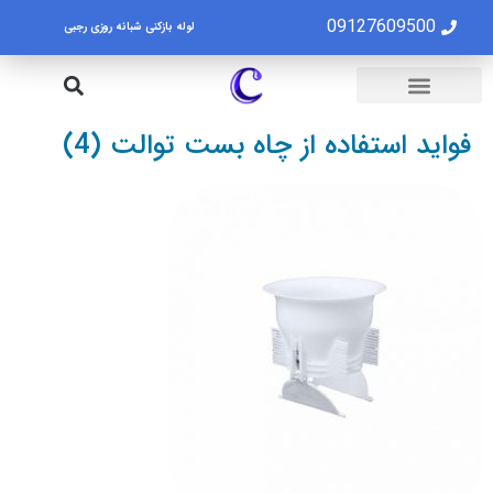
09127609500
لوله بازکنی شبانه روزی رجبی
لوله بازکنی تهران
تخلیه چاه تهران
فواید استفاده از چاه بست توالت (4)