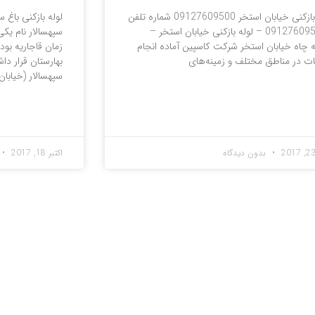
لوله بازکنی خیابان استخر 09127609500 شماره تلفن
: 09127609500 – لوله بازکنی خیابان استخر –
سپهسالار نام یکی
 چاه خیابان استخر شرکت کاسپین آماده انجام
زمان قاجاریه بو
ت در مناطق مختلف و زمینه‌های
بهارستان قرار دا
سپهسالار (خیابان
 مطلب »
ادامه مطلب »
بدون دیدگاه
اکتبر 18, 2017