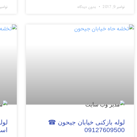
نوامبر 9, 2017
بدون دیدگاه
نوامبر 8, 17
مقالات
مقال
لوله بازکنی خیابان جیحون ☎
لول
09127609500
استخر 0