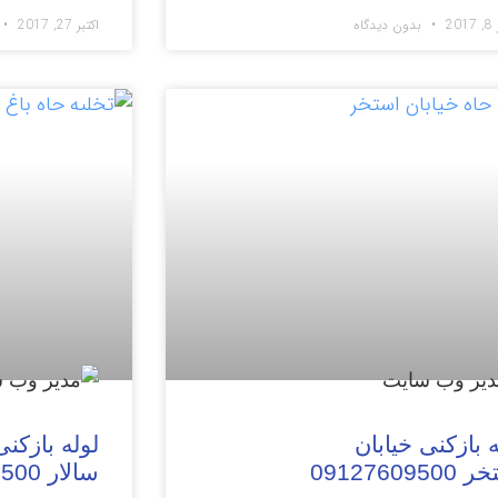
20
بدون دیدگاه
اکتبر 27, 2017
ات
مقالات
ه بازکنی خیابان
لوله بازکنی
0912760950
سالار 09127609500