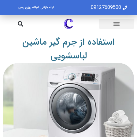
09127609500
لوله بازکنی شبانه روزی رجبی
لوله بازکنی تهران
تخلیه چاه تهران
استفاده از جرم گیر ماشین
لباسشویی