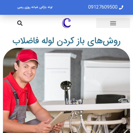
09127609500
لوله بازکنی شبانه روزی رجبی
لوله بازکنی تهران
تخلیه چاه تهران
روش‌های باز کردن لوله فاضلاب