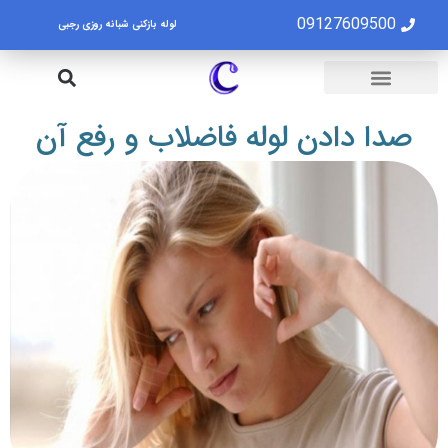
09127609500
لوله بازکنی شبانه روزی رجبی
لوله بازکنی تهران
تخلیه چاه تهران
صدا دادن لوله فاضلاب و رفع آن