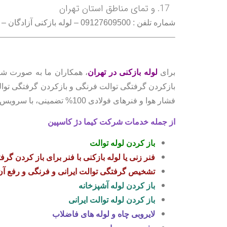
و تمای مناطق استان تهران
شماره تلفن : 09127609500 – لوله بازکنی آزادگان – تخلیه چاه آزادگان
برای
لوله بازکنی در تهران
، همکاران ما به صورت شب
فشار هوا و فنرهای فولادی 100% تضمینی، با سرویس‌کاران باتجربه در کمتر از نیم ساعت.
از جمله خدمات شرکت کیما دژ کاسپین
باز کردن لوله توالت
فنر زنی
یا
لوله بازکنی با فنر
برای
باز کردن گرفت
تشخیص گرفتگی توالت ایرانی
و فرنگی و رفع آن
باز کردن لوله آشپزخانه
باز کردن لوله توالت ایرانی
لایروبی چاه
و لوله های فاضلاب