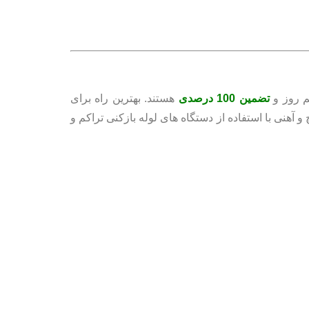
م روز و
تضمین 100 درصدی
هستند. بهترین راه برای
تگی توالت فرنگی و بازکردن گرفتگی توالت ایرانی و انواع لوله های فاضلاب مانند چدنی، پلیکا از 1 اینچ تا 30 اینچ و آهنی با استفاده از دستگاه های لوله بازکنی تراکم و