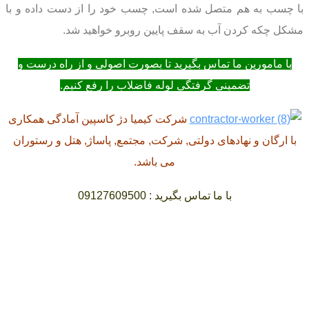
با چسب به هم متصل شده است, چسب خود را از دست داده و با
مشکل چکه کردن آب به سقف پایین روبرو خواهید شد.
با مامورین ما تماس بگیرید تا بصورت اصولی و از راه درست و
تضمینی گرفتگی لوله فاضلاب را رفع کنیم.
شرکت کیمیا دژ کاسپین آمادگی همکاری
با ارگان و نهادهای دولتی, شرکت, مجتمع, پاساژ, هتل و رستوران
می باشد.
با ما تماس بگیرید : 09127609500