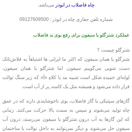
چاه فاضلاب در ابوذر
می‌باشد.
شماره تلفن حفاری چاه در ابوذر : 09127609500
عملکرد شترگلو یا سیفون برای رفع بوی بد فاضلاب
شترگلو چیست ؟
شترگلو يا همان سيفون که اکثر ما ایرانی ها اشتباهاً به فلاش‌تانک
دست شویی می‌گوییم سيفون. اما شترگلو یا همان سیفون،
لوله‌ای خميده شکل است شبيه مد يا کلاهِ «آ» که زير سنگ توالت
قرار داده می‌شود و هميشه مثل يک کاسه, پر از آب است.
گازهای سپتیکی یا گاز فاضلاب، بوی ناخوشايندی دارند که در عمق
چاه تولید می‌شوند و سپس به سمت بالا حرکت می‌کنند. زمانی
که اين گازها به آب درون شترگلو یا سیفون می‌رسند، درون آب
سیفون حل می‌شوند و ديگر نمی‌توانند به داخل توالت یا ساختمان