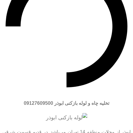
تخلیه چاه و لوله بازکنی ابوذر
09127609500
ابوذر از محلات منطقه 14 تهران می‌باشد. در قديم قسمت شرقی