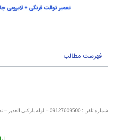
فهرست مطالب
شماره تلفن : 09127609500 – لوله بازکنی الغدیر – تخلیه چاه الغدیر
ارا