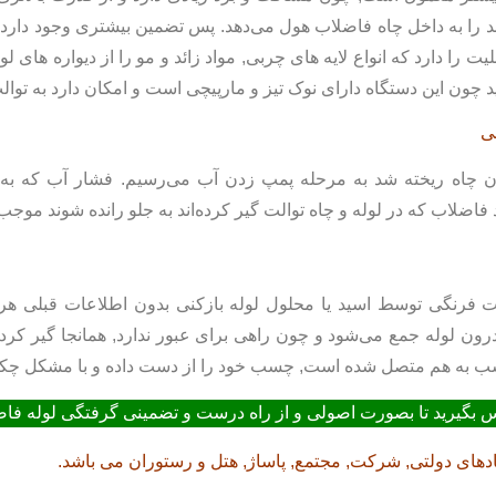
جامد را به داخل چاه فاضلاب هول می‌دهد. پس تضمین بیشتری وجود دار
بلیت را دارد که انواع لایه های چربی, مواد زائد و مو را از دیواره های 
د چون این دستگاه دارای نوک تیز و مارپیچی است و امکان دارد به توا
نی
ن چاه ریخته شد به مرحله پمپ زدن آب می‌رسیم. فشار آب که به 
اد فاضلاب که در لوله و چاه توالت گیر کرده‌اند به جلو رانده شوند م
فرنگی توسط اسید یا محلول لوله بازکنی بدون اطلاعات قبلی هرگز ا
ون لوله جمع می‌شود و چون راهی برای عبور ندارد, همانجا گیر کرده
 چسب به هم متصل شده است, چسب خود را از دست داده و با مشکل چکه
س بگیرید تا بصورت اصولی و از راه درست و تضمینی گرفتگی لوله فاض
دهای دولتی, شرکت, مجتمع, پاساژ, هتل و رستوران می باشد.