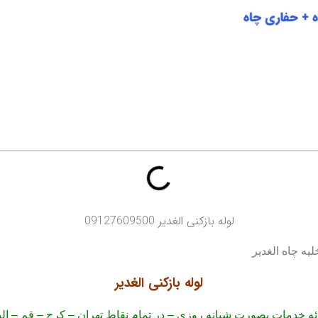
لوله بازکنی الغدیر 09127609500
لوله بازکنی الغدیر
ئه خدمات بصورت شبانه روزی – در تمام نقاط تهران – کرج – قم – الب