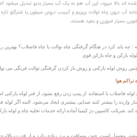
ه اند بالا میرود، این آب هم به يک آب بسیار بدبو تبديل میشود که 
فتابه آب درون چاه توالت بریزیم و آببببب درونن سيفون یا شترگلو ت
شویی بسیار ضروری و مفید هستند.
ه : چه باید کرد در هنگام گرفتگی چاه توالت یا چاه فاضلاب؟ بهترین 
وله بازکن و چاه بازکن قوی
چنین روش لوله بازکنی و روش باز کردن گرفتگی توالت فرنگی می توان
 تراکم هوا
گی لوله فاضلاب با استفاده از پمپ زدن رفع نشود, از فنر لوله بازکنی
 وارده را بیشتر کنند صدایی بیشتری ایجاد می‌شود. البته اگر لوله 
 کند. شر‍‍‍‍‍‍‍‍کت کاسپین دژ کیمیا آماده ارائه خدمات تخلیه چاه و لوله باز
ی بیشتر معمول است, چون مسافت و برد زیادی دارد و از قدرت بالات