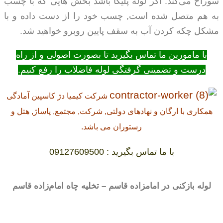
سوراخ می‌کند. اگر لوله پلیکا باشد بخش هایی که با چسب
به هم متصل شده است, چسب خود را از دست داده و با
مشکل چکه کردن آب به سقف پایین روبرو خواهید شد.
با مامورین ما تماس بگیرید تا بصورت اصولی و از راه
درست و تضمینی گرفتگی لوله فاضلاب را رفع کنیم.
شرکت کیمیا دژ کاسپین آمادگی
همکاری با ارگان و نهادهای دولتی, شرکت, مجتمع, پاساژ, هتل و
رستوران می باشد.
با ما تماس بگیرید : 09127609500
لوله بازکنی در امامزاده قاسم – تخلیه چاه امام‌زاده قاسم