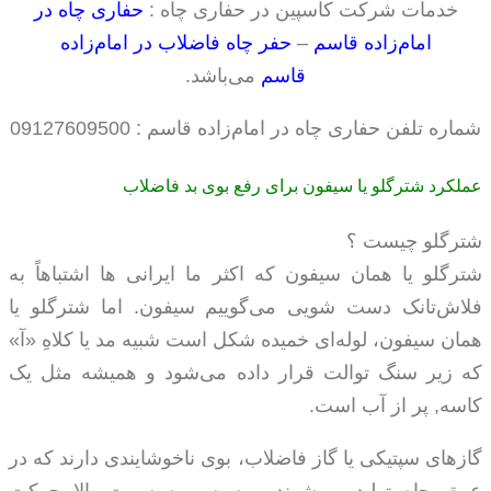
خدمات شرکت کاسپین در حفاری چاه :
حفاری چاه در
امام‌زاده قاسم
–
حفر چاه فاضلاب در امام‌زاده
قاسم
می‌باشد.
شماره تلفن حفاری چاه در امام‌زاده قاسم : 09127609500
عملکرد شترگلو یا سیفون برای رفع بوی بد فاضلاب
شترگلو چیست ؟
شترگلو يا همان سيفون که اکثر ما ایرانی ها اشتباهاً به
فلاش‌تانک دست شویی می‌گوییم سيفون. اما شترگلو یا
همان سیفون، لوله‌ای خميده شکل است شبيه مد يا کلاهِ «آ»
که زير سنگ توالت قرار داده می‌شود و هميشه مثل يک
کاسه, پر از آب است.
گازهای سپتیکی یا گاز فاضلاب، بوی ناخوشايندی دارند که در