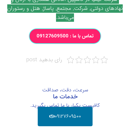
نهادهای دولتی, شرکت, مجتمع, پاساژ, هتل و رستوران
می‌باشد.
تماس با ما : 09127609500
رای بدهید post
سرعت، دقت، صداقت
خدمات ما
کافیست یکبار با ما تماس بگیرید.
۰۹۱۲۷۶۰۹۵۰۰