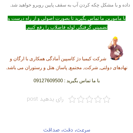
داده و با مشکل چکه کردن آب به سقف پایین روبرو خواهید شد.
با مامورین ما تماس بگیرید تا بصورت اصولی و از راه درست و
تضمینی گرفتگی لوله فاضلاب را رفع کنیم.
شرکت کیمیا دژ کاسپین آمادگی همکاری با ارگان و
نهادهای دولتی, شرکت, مجتمع, پاساژ, هتل و رستوران می باشد.
با ما تماس بگیرید : 09127609500
رای بدهید post
سرعت، دقت، صداقت