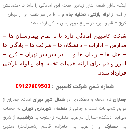
اینکه دارای شعبه های زیادی است؛ این آمادگی را دارد تا خدماتش
را اعم از
لوله بازکنی
،
تخلیه چاه
و … را در هر نقطه ای از تهران –
کرج – قم و البرز، در سریع ترین زمان ممکن ارائه دهد.
شرکت کاسپین
آمادگی دارد تا با تمام بیمارستان ها –
مدارس – ادارات – دانشگاه ها – شرکت ها
–
پادگان ها
– هتل ها – زندان ها و … در سراسر تهران – کرج –
البرز و قم برای ارائه خدمات تخلیه چاه و لوله بازکنی
قرارداد ببندد
.
شماره تلفن شرکت کاسپین :
09127609500
جماران
نام محله و دهکده‌ای در
شمال شهر تهران
است. جماران از
توابع شمیرانات است و جزئی از
منطقه ۱ شهرداری تهران
به حساب
می‌آید. دهکده جماران در غرب منظریه از جنوب به
دزاشیب
، از شرق
به
حصارک
و از غرب به امامزاده قاسم (شمیرانات) منتهی