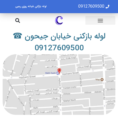
09127609500
لوله بازکنی شبانه روزی رجبی
لوله بازکنی تهران
تخلیه چاه تهران
لوله بازکنی خیابان جیحون ☎
09127609500