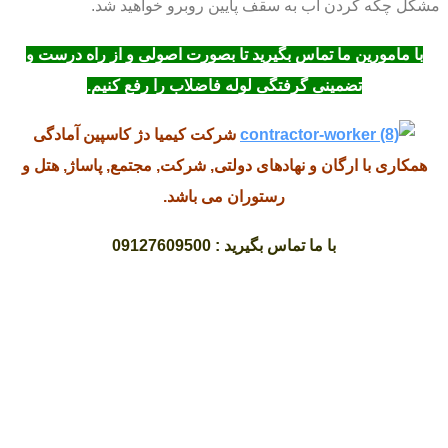
مشکل چکه کردن آب به سقف پایین روبرو خواهید شد.
با مامورین ما تماس بگیرید تا بصورت اصولی و از راه درست و
تضمینی گرفتگی لوله فاضلاب را رفع کنیم.
شرکت کیمیا دژ کاسپین آمادگی
همکاری با ارگان و نهادهای دولتی, شرکت, مجتمع, پاساژ, هتل و
رستوران می باشد.
با ما تماس بگیرید : 09127609500