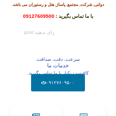
دولتی, شرکت, مجتمع, پاساژ, هتل و رستوران می باشد.
با ما تماس بگیرید :
09127609500
رای بدهید post
سرعت، دقت، صداقت
خدمات ما
کافیست یکبار با ما تماس بگیرید.
۰۹۱۲۷۶۰۹۵۰۰