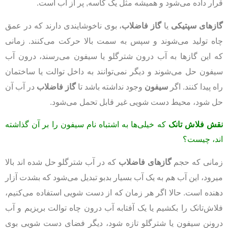
قرار داده می‌شود و هميشه مثل يک کاسه, پر از آب است.
گازهای سپتیکی
یا
گاز فاضلاب
، بوی ناخوشايندی دارند که در عمق
چاه تولید می‌شوند و سپس به سمت بالا حرکت می‌کنند. زمانی
که اين گازها به آب درون شترگلو یا سیفون می‌رسند، درون آب
سیفون حل می‌شوند و ديگر نمی‌توانند به داخل توالت یا ساختمان
راه پيدا کنند. اگر
سيفون
وجود نداشته باشد تا
گاز فاضلاب
در آب آن
حل شود، محيط دست‌ شویی غير قابل تحمل می‌شود.
نقش فلاش‌ تانک
که خیلی‌ها به اشتباه نام سيفون را بر آن گذاشته‌
اند، چيست؟
زمانی که حجم
گازهای فاضلاب
که در آب شترگلو حل شده اند بالا
میرود، این آب هم به يک آب بسیار بدبو تبديل می‌شود که بشدت آزار
دهنده است. حالا اگر هر زمان که از دست شویی استفاده می‌کنیم،
فلاش‌تانک را بکشیم یا یک آفتابه آب درون چاه توالت بریزیم و آب
درونن سيفون یا شترگلو تازه شود، ديگر فضای دست شویی بوی