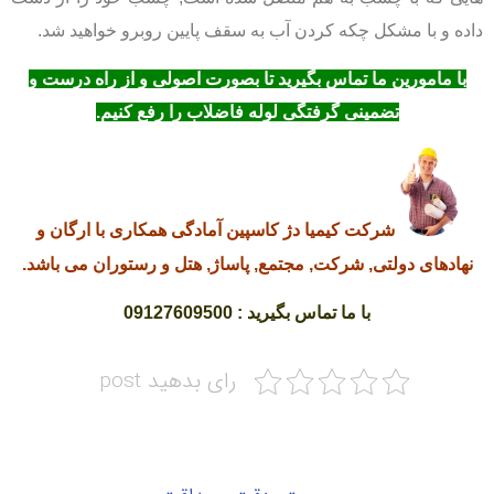
داده و با مشکل چکه کردن آب به سقف پایین روبرو خواهید شد.
با مامورین ما تماس بگیرید تا بصورت اصولی و از راه درست و
تضمینی گرفتگی لوله فاضلاب را رفع کنیم.
شرکت کیمیا دژ کاسپین آمادگی همکاری با ارگان و
نهادهای دولتی, شرکت, مجتمع, پاساژ, هتل و رستوران می باشد.
با ما تماس بگیرید : 09127609500
رای بدهید post