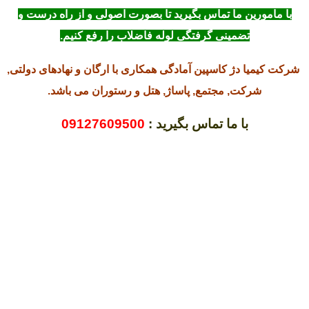
با مامورین ما تماس بگیرید تا بصورت اصولی و از راه درست و
تضمینی گرفتگی لوله فاضلاب را رفع کنیم.
شرکت کیمیا دژ کاسپین آمادگی همکاری با ارگان و نهادهای دولتی,
شرکت, مجتمع, پاساژ, هتل و رستوران می باشد.
با ما تماس بگیرید :
09127609500