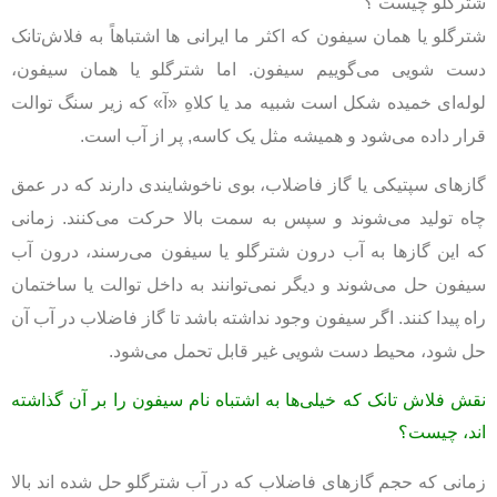
شترگلو چیست ؟
شترگلو يا همان سيفون که اکثر ما ایرانی ها اشتباهاً به فلاش‌تانک
دست شویی می‌گوییم سيفون. اما شترگلو یا همان سیفون،
لوله‌ای خميده شکل است شبيه مد يا کلاهِ «آ» که زير سنگ توالت
قرار داده می‌شود و هميشه مثل يک کاسه, پر از آب است.
گازهای سپتیکی یا گاز فاضلاب، بوی ناخوشايندی دارند که در عمق
چاه تولید می‌شوند و سپس به سمت بالا حرکت می‌کنند. زمانی
که اين گازها به آب درون شترگلو یا سیفون می‌رسند، درون آب
سیفون حل می‌شوند و ديگر نمی‌توانند به داخل توالت یا ساختمان
راه پيدا کنند. اگر سيفون وجود نداشته باشد تا گاز فاضلاب در آب آن
حل شود، محيط دست‌ شویی غير قابل تحمل می‌شود.
نقش فلاش‌ تانک که خیلی‌ها به اشتباه نام سيفون را بر آن گذاشته‌
اند، چيست؟
زمانی که حجم گازهای فاضلاب که در آب شترگلو حل شده اند بالا