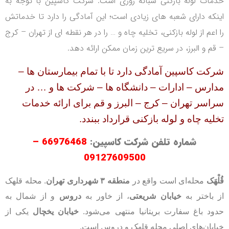
خدمات لوله بازکنی شبانه روزی است. شرکت کاسپین با توجه به
اینکه دارای شعبه های زیادی است؛ این آمادگی را دارد تا خدماتش
را اعم از لوله بازکنی، تخلیه چاه و … را در هر نقطه ای از تهران – کرج
– قم و البرز، در سریع ترین زمان ممکن ارائه دهد.
شرکت کاسپین
آمادگی دارد تا با تمام بیمارستان ها –
مدارس – ادارات – دانشگاه ها – شرکت ها و … در
سراسر تهران – کرج – البرز و قم برای ارائه خدمات
تخلیه چاه و لوله بازکنی قرارداد ببندد.
شماره تلفن شرکت کاسپین:
66976468 –
09127609500
قُلْهَک
محله‌ای است واقع در
منطقه ۳ شهرداری تهران
. محله قلهک
از باختر به
خیابان شریعتی
، از خاور به
دروس
و از شمال به
حدود باغ سفارت بریتانیا منتهی می‌شود.
خیابان یخچال
یکی از
خیابان‌های اصلی محله قلهک و دروس است.