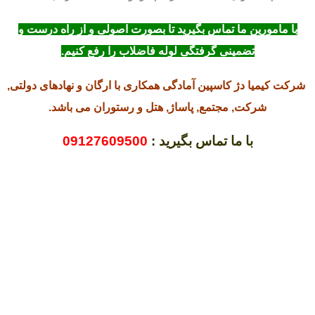
با مامورین ما تماس بگیرید تا بصورت اصولی و از راه درست و
تضمینی گرفتگی لوله فاضلاب را رفع کنیم.
شرکت کیمیا دژ کاسپین آمادگی همکاری با ارگان و نهادهای دولتی,
شرکت, مجتمع, پاساژ, هتل و رستوران می باشد.
با ما تماس بگیرید :
09127609500