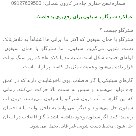
شماره تلفن حفاری چاه در کارون شمالی : 09127609500
عملکرد شترگلو یا سیفون برای رفع بوی بد فاضلاب
شترگلو چیست ؟
شترگلو يا همان سيفون که اکثر ما ایرانی ها اشتباهاً به فلاش‌تانک
دست شویی می‌گوییم سيفون. اما شترگلو یا همان سیفون،
لوله‌ای خميده شکل است شبيه مد يا کلاهِ «آ» که زير سنگ توالت
قرار داده می‌شود و هميشه مثل يک کاسه, پر از آب است.
گازهای سپتیکی یا گاز فاضلاب، بوی ناخوشايندی دارند که در عمق
چاه تولید می‌شوند و سپس به سمت بالا حرکت می‌کنند. زمانی
که اين گازها به آب درون شترگلو یا سیفون می‌رسند، درون آب
سیفون حل می‌شوند و ديگر نمی‌توانند به داخل توالت یا ساختمان
راه پيدا کنند. اگر سيفون وجود نداشته باشد تا گاز فاضلاب در آب آن
حل شود، محيط دست‌ شویی غير قابل تحمل می‌شود.