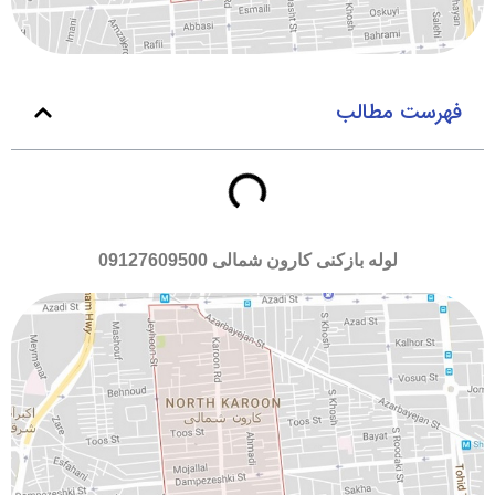
فهرست مطالب
لوله بازکنی کارون شمالی
09127609500